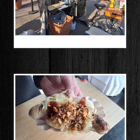
20250309_155219