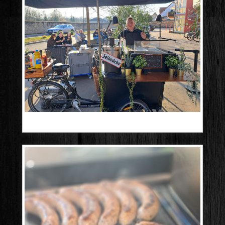
20250309_162658