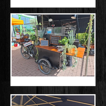
20251010_131516
20250503_115032