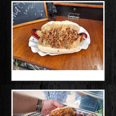
20250503_110236