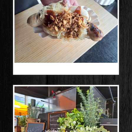
20250323_111214