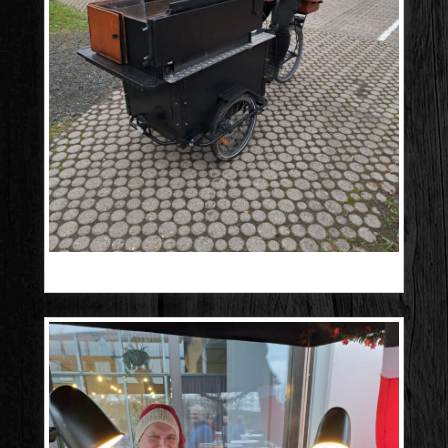
20241210_154346