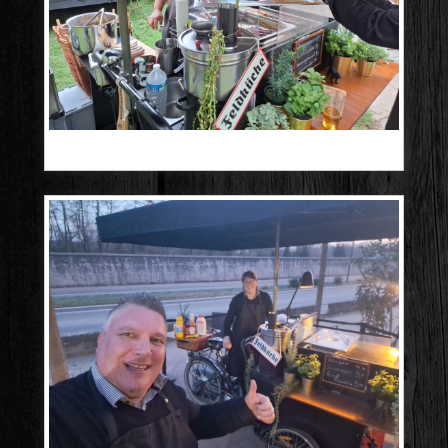
20250906_182809