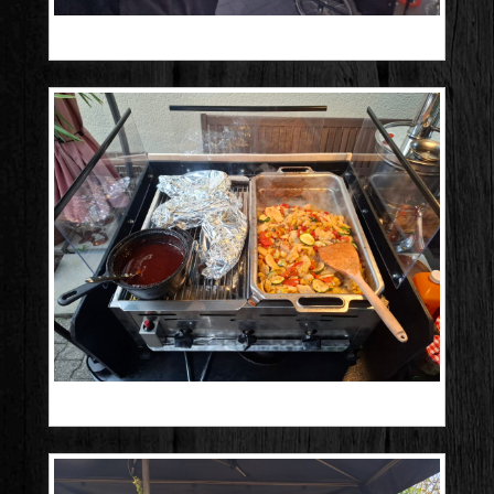
20250309_183919
20241013_181712