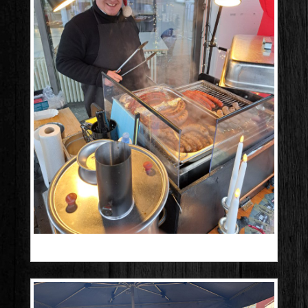
20241210_135650