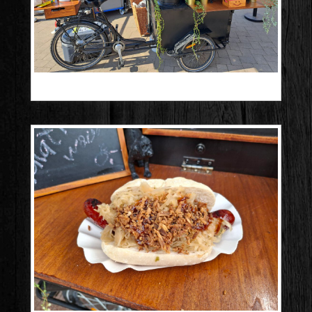
20250309_113226