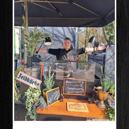
20260308_122604