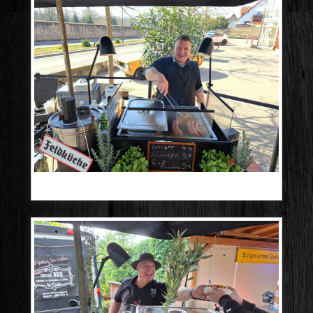
20250309_124654