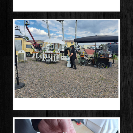
20250503_110236
20250517_160224