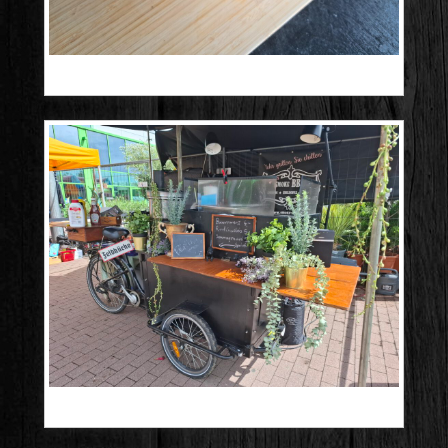
20250323_111214
20250503_115032