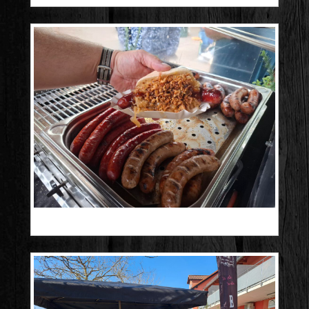
20250906_182321