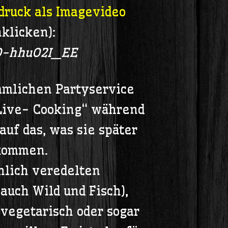
druck als Imagevideo
nklicken):
/D-hhuO2I_EE
mlichen Partyservice
Live- Cooking“ während
auf das, was sie später
ekommen.
lich veredelten
auch Wild und Fisch),
vegetarisch oder sogar