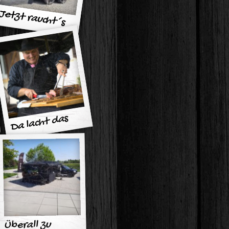
Jetzt raucht´s
Da lacht
das
Herz
Überall zu