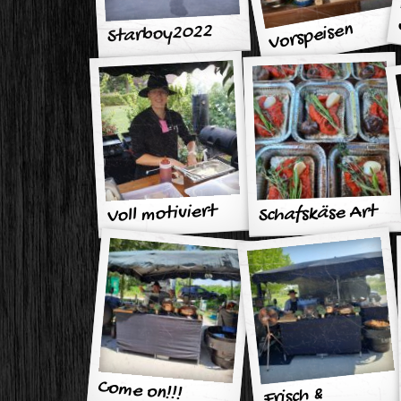
Vorspeisen
Starboy2022
Voll motiviert
Schafskäse Art
des Hauses
Come on!!!
Frisch &