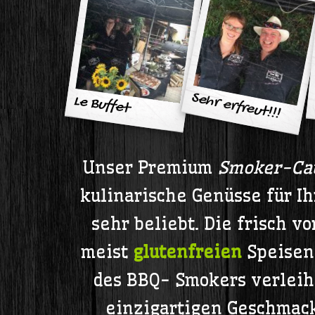
Sehr erfreut!!!
Le Buffet
Unser Premium
Smoker-Ca
kulinarische Genüsse für Ihr
sehr beliebt. Die frisch v
meist
glutenfreien
Speisen
des BBQ- Smokers verleih
einzigartigen Geschmack